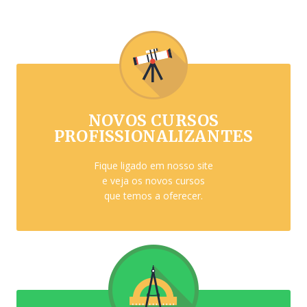
NOVOS CURSOS
PROFISSIONALIZANTES
Fique ligado em nosso site
e veja os novos cursos
que temos a oferecer.